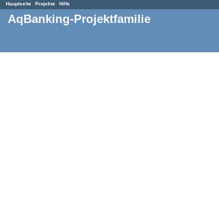
Hauptseite
Projekte
Hilfe
AqBanking-Projektfamilie