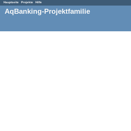
Hauptseite
Projekte
Hilfe
AqBanking-Projektfamilie