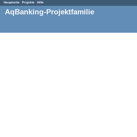
Hauptseite
Projekte
Hilfe
AqBanking-Projektfamilie