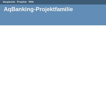
Hauptseite
Projekte
Hilfe
AqBanking-Projektfamilie