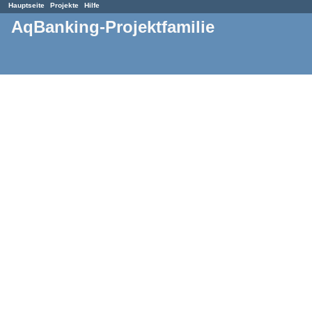
Hauptseite
Projekte
Hilfe
AqBanking-Projektfamilie