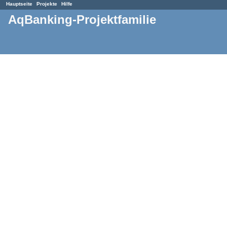
Hauptseite
Projekte
Hilfe
AqBanking-Projektfamilie