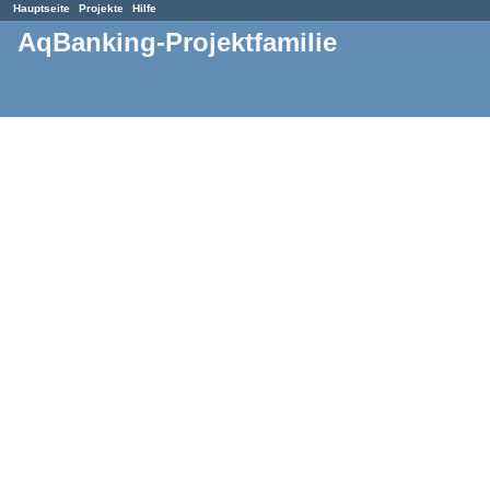
Hauptseite
Projekte
Hilfe
AqBanking-Projektfamilie