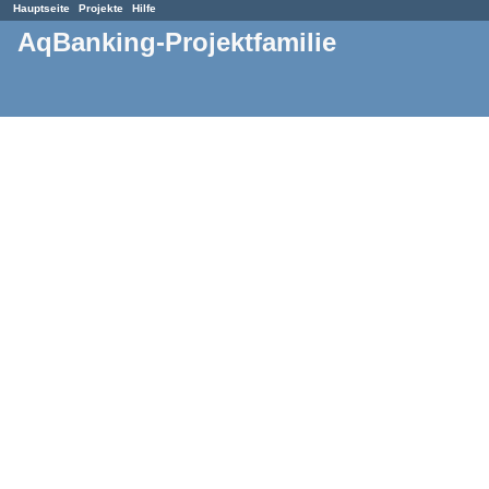
Hauptseite
Projekte
Hilfe
AqBanking-Projektfamilie