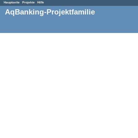
Hauptseite
Projekte
Hilfe
AqBanking-Projektfamilie