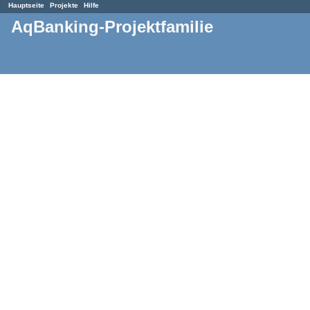
Hauptseite
Projekte
Hilfe
AqBanking-Projektfamilie