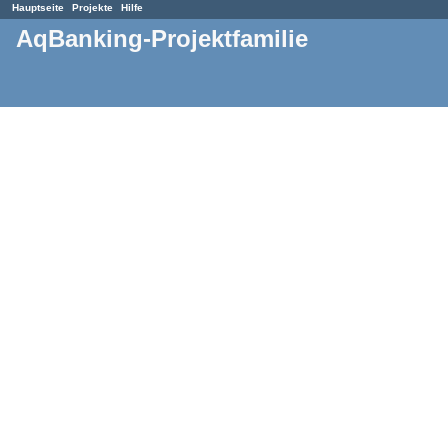
Hauptseite
Projekte
Hilfe
AqBanking-Projektfamilie