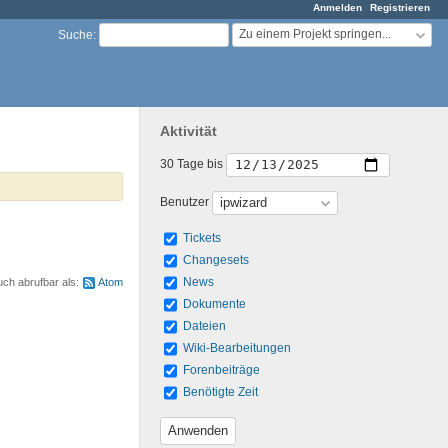
Anmelden
Registrieren
Zu einem Projekt springen...
Suche
:
Aktivität
30 Tage bis
Benutzer
Tickets
Changesets
News
uch abrufbar als:
Atom
Dokumente
Dateien
Wiki-Bearbeitungen
Forenbeiträge
Benötigte Zeit