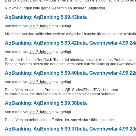
Das OFX DirectConnect-Modul ist veraltet, und muss erst noch auf die OFX-Versi
Rückmeldungen bitte gerne weiterhin an unseren Bugtracker.
AqBanking
:
AqBanking 5.99.43beta
Von
martin
vor
fast 7 Jahren
hinzugefügt
Mit dieser Version sollte eine weitere mögliche Ursache für die bekannten Abst
AqBanking
:
AqBanking 5.99.42beta, Gwenhywfar 4.99.24
Von
martin
vor
fast 7 Jahren
hinzugefügt
Dank der Hilfe des GnuCash-Teams ist höchstwahrscheinlich das Problem, das
Benötigt werden hierzu die neuesten Versionen von AqBanking und Gwenhywfa
AqBanking
:
AqBanking 5.99.40beta, Gwenhywfar 4.99.22
Von
martin
vor
fast 7 Jahren
hinzugefügt
Diese Version sollte ein Problem mit QR-Codes/PhotoTANs beheben.
Ausserdem wurde das Problem mit dem HIPINS-Segment behoben.
AqBanking
:
AqBanking 5.99.38beta
Von
martin
vor
fast 7 Jahren
hinzugefügt
Diese Version behebt einen Fehler, der zum Absturz führen konnte.
AqBanking
:
AqBanking 5.99.37beta, Gwenhywfar 4.99.20