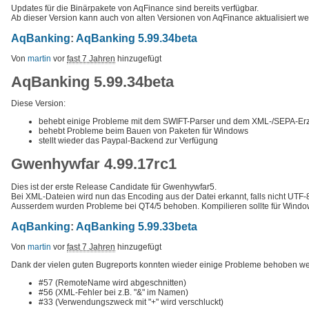
Updates für die Binärpakete von AqFinance sind bereits verfügbar.
Ab dieser Version kann auch von alten Versionen von AqFinance aktualisiert we
AqBanking
:
AqBanking 5.99.34beta
Von
martin
vor
fast 7 Jahren
hinzugefügt
AqBanking 5.99.34beta
Diese Version:
behebt einige Probleme mit dem SWIFT-Parser und dem XML-/SEPA-Er
behebt Probleme beim Bauen von Paketen für Windows
stellt wieder das Paypal-Backend zur Verfügung
Gwenhywfar 4.99.17rc1
Dies ist der erste Release Candidate für Gwenhywfar5.
Bei XML-Dateien wird nun das Encoding aus der Datei erkannt, falls nicht UTF
Ausserdem wurden Probleme bei QT4/5 behoben. Kompilieren sollte für Window
AqBanking
:
AqBanking 5.99.33beta
Von
martin
vor
fast 7 Jahren
hinzugefügt
Dank der vielen guten Bugreports konnten wieder einige Probleme behoben we
#57 (RemoteName wird abgeschnitten)
#56 (XML-Fehler bei z.B. "&" im Namen)
#33 (Verwendungszweck mit "+" wird verschluckt)