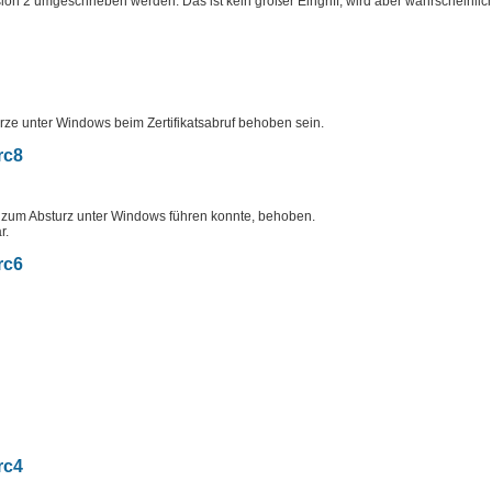
on 2 umgeschrieben werden. Das ist kein großer Eingriff, wird aber wahrscheinlich
ürze unter Windows beim Zertifikatsabruf behoben sein.
rc8
 zum Absturz unter Windows führen konnte, behoben.
r.
rc6
rc4