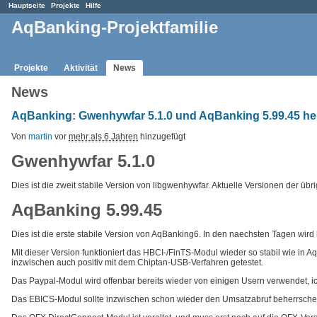
Hauptseite
Projekte
Hilfe
AqBanking-Projektfamilie
Projekte
Aktivität
News
News
AqBanking
:
Gwenhywfar 5.1.0 und AqBanking 5.99.45 h
Von
martin
vor
mehr als 6 Jahren
hinzugefügt
Gwenhywfar 5.1.0
Dies ist die zweit stabile Version von libgwenhywfar. Aktuelle Versionen der ü
AqBanking 5.99.45
Dies ist die erste stabile Version von AqBanking6. In den naechsten Tagen wir
Mit dieser Version funktioniert das HBCI-/FinTS-Modul wieder so stabil wie in 
inzwischen auch positiv mit dem Chiptan-USB-Verfahren getestet.
Das Paypal-Modul wird offenbar bereits wieder von einigen Usern verwendet, i
Das EBICS-Modul sollte inzwischen schon wieder den Umsatzabruf beherrschen