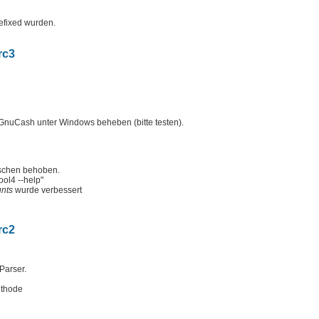
efixed wurden.
rc3
 GnuCash unter Windows beheben (bitte testen).
ischen behoben.
ool4 --help"
unts
wurde verbessert
rc2
Parser.
ethode