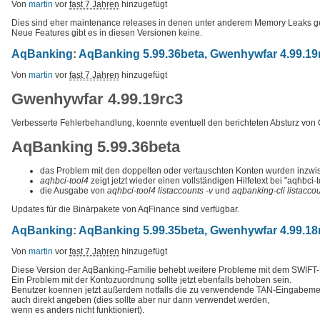
Von
martin
vor
fast 7 Jahren
hinzugefügt
Dies sind eher maintenance releases in denen unter anderem Memory Leaks g
Neue Features gibt es in diesen Versionen keine.
AqBanking
:
AqBanking 5.99.36beta, Gwenhywfar 4.99.19
Von
martin
vor
fast 7 Jahren
hinzugefügt
Gwenhywfar 4.99.19rc3
Verbesserte Fehlerbehandlung, koennte eventuell den berichteten Absturz von
AqBanking 5.99.36beta
das Problem mit den doppelten oder vertauschten Konten wurden inzw
aqhbci-tool4
zeigt jetzt wieder einen vollständigen Hilfetext bei "aqhbci-t
die Ausgabe von
aqhbci-tool4 listaccounts -v
und
aqbanking-cli listacco
Updates für die Binärpakete von AqFinance sind verfügbar.
AqBanking
:
AqBanking 5.99.35beta, Gwenhywfar 4.99.18
Von
martin
vor
fast 7 Jahren
hinzugefügt
Diese Version der AqBanking-Familie behebt weitere Probleme mit dem SWIFT-
Ein Problem mit der Kontozuordnung sollte jetzt ebenfalls behoben sein.
Benutzer koennen jetzt außerdem notfalls die zu verwendende TAN-Eingabem
auch direkt angeben (dies sollte aber nur dann verwendet werden,
wenn es anders nicht funktioniert).