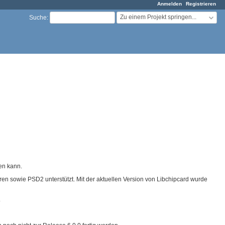
Anmelden
Registrieren
Zu einem Projekt springen...
Suche
:
en kann.
hren sowie PSD2 unterstützt. Mit der aktuellen Version von Libchipcard wurde
.