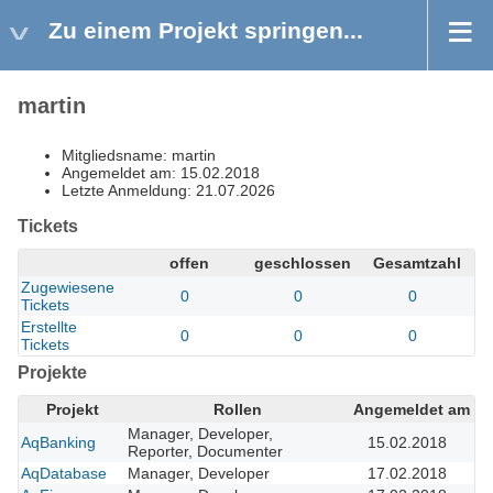
Zu einem Projekt springen...
martin
Mitgliedsname: martin
Angemeldet am: 15.02.2018
Letzte Anmeldung: 21.07.2026
Tickets
offen
geschlossen
Gesamtzahl
Zugewiesene
0
0
0
Tickets
Erstellte
0
0
0
Tickets
Projekte
Projekt
Rollen
Angemeldet am
Manager, Developer,
AqBanking
15.02.2018
Reporter, Documenter
AqDatabase
Manager, Developer
17.02.2018