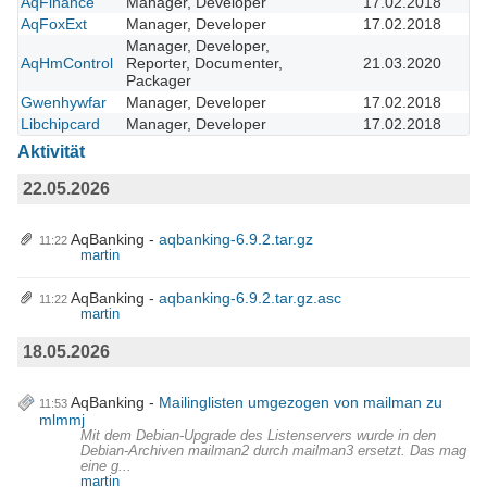
AqFinance
Manager, Developer
17.02.2018
AqFoxExt
Manager, Developer
17.02.2018
Manager, Developer,
AqHmControl
Reporter, Documenter,
21.03.2020
Packager
Gwenhywfar
Manager, Developer
17.02.2018
Libchipcard
Manager, Developer
17.02.2018
Aktivität
22.05.2026
AqBanking
aqbanking-6.9.2.tar.gz
11:22
martin
AqBanking
aqbanking-6.9.2.tar.gz.asc
11:22
martin
18.05.2026
AqBanking
Mailinglisten umgezogen von mailman zu
11:53
mlmmj
Mit dem Debian-Upgrade des Listenservers wurde in den
Debian-Archiven mailman2 durch mailman3 ersetzt. Das mag
eine g...
martin