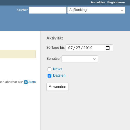
Anmelden
Registrieren
AqBanking
Suche
:
Aktivität
30 Tage bis
Benutzer
News
Dateien
uch abrufbar als:
Atom