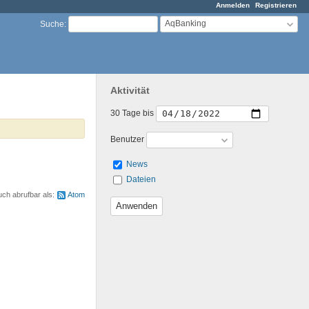
Anmelden
Registrieren
AqBanking
Suche
:
Aktivität
30 Tage bis
Benutzer
News
Dateien
uch abrufbar als:
Atom