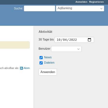
Anmelden
Registrieren
AqBanking
Suche
:
Aktivität
30 Tage bis
Benutzer
News
Dateien
uch abrufbar als:
Atom