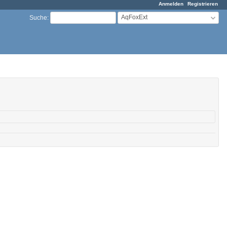
Anmelden
Registrieren
AqFoxExt
Suche
: