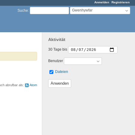
Anmelden
Registrieren
Gwenhywfar
Suche
:
Aktivität
30 Tage bis
Benutzer
Dateien
uch abrufbar als:
Atom