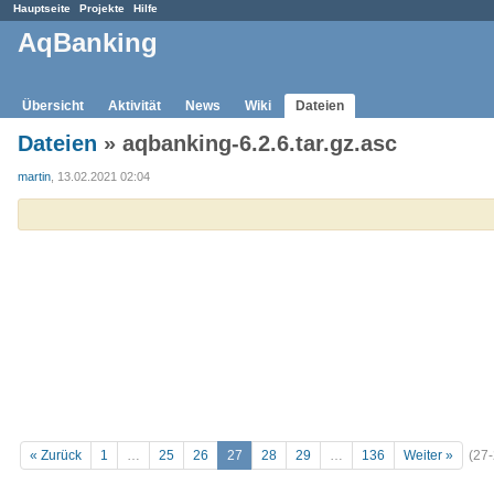
Hauptseite
Projekte
Hilfe
AqBanking
Übersicht
Aktivität
News
Wiki
Dateien
Dateien
» aqbanking-6.2.6.tar.gz.asc
martin
, 13.02.2021 02:04
« Zurück
1
…
25
26
27
28
29
…
136
Weiter »
(27