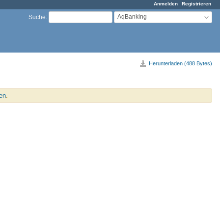
Anmelden
Registrieren
AqBanking
Suche
:
Herunterladen (488 Bytes)
en
.