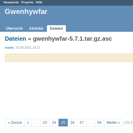
Hauptseite
Projekte
Hilfe
Gwenhywfar
Übersicht
Aktivität
Dateien
Dateien
» gwenhywfar-5.7.1.tar.gz.asc
martin
, 10.09.2021 16:21
« Zurück
1
…
23
24
25
26
27
…
64
Weiter »
(25-2