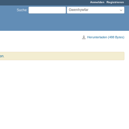
Anmelden
Registrieren
Gwenhywfar
Suche
:
Herunterladen (488 Bytes)
en
.