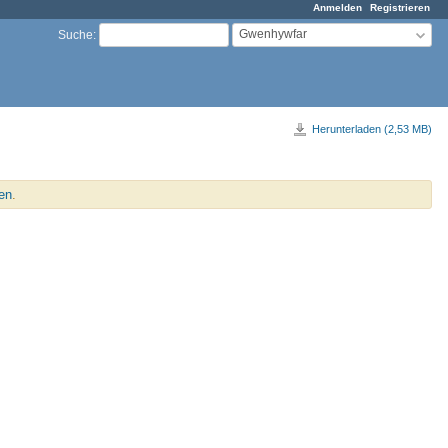
Anmelden
Registrieren
Gwenhywfar
Suche
:
Herunterladen (2,53 MB)
en
.