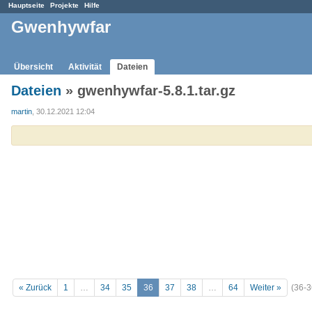
Hauptseite
Projekte
Hilfe
Gwenhywfar
Übersicht
Aktivität
Dateien
Dateien
» gwenhywfar-5.8.1.tar.gz
martin
, 30.12.2021 12:04
« Zurück
1
…
34
35
36
37
38
…
64
Weiter »
(36-3