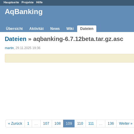
Hauptseite
Projekte
Hilfe
AqBanking
Übersicht
Aktivität
News
Wiki
Dateien
Dateien
» aqbanking-6.7.12beta.tar.gz.asc
martin
, 29.11.2025 19:36
« Zurück
1
…
107
108
109
110
111
…
136
Weiter »