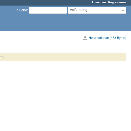
Anmelden
Registrieren
AqBanking
Suche
:
Herunterladen (488 Bytes)
en
.