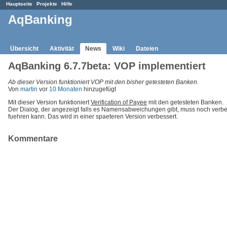
Hauptseite
Projekte
Hilfe
AqBanking
Übersicht
Aktivität
News
Wiki
Dateien
AqBanking 6.7.7beta: VOP implementiert
Ab dieser Version funktioniert VOP mit den bisher getesteten Banken.
Von
martin
vor
10 Monaten
hinzugefügt
Mit dieser Version funktioniert
Verification of Payee
mit den getesteten Banken.
Der Dialog, der angezeigt falls es Namensabweichungen gibt, muss noch verbe
fuehren kann. Das wird in einer spaeteren Version verbessert.
Kommentare