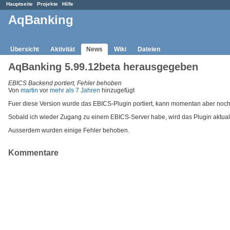
Hauptseite
Projekte
Hilfe
AqBanking
Übersicht
Aktivität
News
Wiki
Dateien
AqBanking 5.99.12beta herausgegeben
EBICS Backend portiert, Fehler behoben
Von
martin
vor
mehr als 7 Jahren
hinzugefügt
Fuer diese Version wurde das EBICS-Plugin portiert, kann momentan aber noch 
Sobald ich wieder Zugang zu einem EBICS-Server habe, wird das Plugin aktualis
Ausserdem wurden einige Fehler behoben.
Kommentare