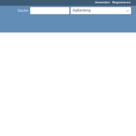
Anmelden
Registrieren
AqBanking
Suche
: