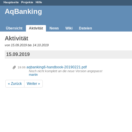
Hauptseite
Projekte
Hilfe
AqBanking
Übersicht
Aktivität
News
Wiki
Dateien
Aktivität
von 15.09.2019 bis 14.10.2019
15.09.2019
aqbanking6-handbook-20190221.pdf
19:06
Noch nicht komplett an die neue Version angepasst
martin
« Zurück
Weiter »