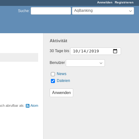
Anmelden
Registrieren
AqBanking
Suche
:
Aktivität
30 Tage bis
Benutzer
News
Dateien
uch abrufbar als:
Atom