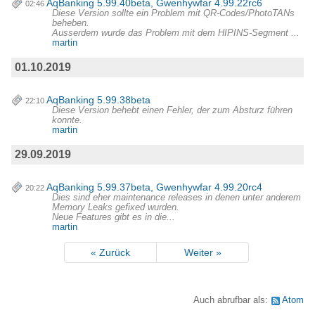
AqBanking 5.99.40beta, Gwenhywfar 4.99.22rc6
02:46
Diese Version sollte ein Problem mit QR-Codes/PhotoTANs
beheben.
Ausserdem wurde das Problem mit dem HIPINS-Segment ...
martin
01.10.2019
AqBanking 5.99.38beta
22:10
Diese Version behebt einen Fehler, der zum Absturz führen
konnte.
martin
29.09.2019
AqBanking 5.99.37beta, Gwenhywfar 4.99.20rc4
20:22
Dies sind eher maintenance releases in denen unter anderem
Memory Leaks gefixed wurden.
Neue Features gibt es in die...
martin
« Zurück
Weiter »
Auch abrufbar als:
Atom