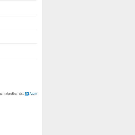
uch abrufbar als:
Atom