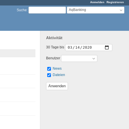
Anmelden
Registrieren
AqBanking
Suche
:
Aktivität
30 Tage bis
Benutzer
News
Dateien