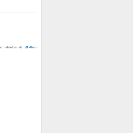
uch abrufbar als:
Atom