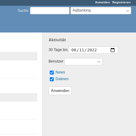
Anmelden
Registrieren
AqBanking
Suche
:
Aktivität
30 Tage bis
Benutzer
News
Dateien