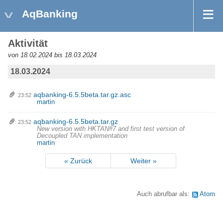
AqBanking
Aktivität
von 18.02.2024 bis 18.03.2024
18.03.2024
aqbanking-6.5.5beta.tar.gz.asc
23:52
martin
aqbanking-6.5.5beta.tar.gz
23:52
New version with HKTAN#7 and first test version of
Decoupled TAN implementation
martin
« Zurück
Weiter »
Auch abrufbar als:
Atom