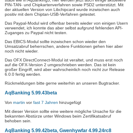
stabil wie in AqBanking5, hier werden jetzt auch einige aktuellere
PIN-TAN- und Chipkartenverfahren sowie PSD2 unterstützt. Mit
der aktuellen Version von Libchipcard wurde inzwischen auch
positiv mit dem Chiptan-USB-Verfahren getestet.
Das Paypal-Modul wird offenbar bereits wieder von einigen Usern
verwendet, ich konnte das aber selbst aufgrund fehlenden API-
Zuganges zu Paypal nicht testen.
Das EBICS-Modul sollte inzwischen schon wieder den
Umsatzabruf beherrschen, andere Funktionen gehen hier aber
noch nicht wieder.
Das OFX DirectConnect-Modul ist veraltet, und muss erst noch
auf die OFX-Version 2 umgeschrieben werden. Das ist kein
großer Eingriff, wird aber wahrscheinlich noch nicht zur Release
6.0.0 fertig werden.
Rückmeldungen bitte gerne weiterhin an unseren Bugtracker.
AqBanking 5.99.43beta
Von
martin
vor
fast 7 Jahren
hinzugefügt
Mit dieser Version sollte eine weitere mögliche Ursache für die
bekannten Abstürze unter Windows beim Zertifikatsabruf
behoben sein.
AqBanking 5.99.42beta, Gwenhywfar 4.99.24rc8