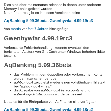
Dies sind eher maintenance releases in denen unter anderem
Memory Leaks gefixed wurden.
Neue Features gibt es in diesen Versionen keine.
AqBanking 5.99.36beta, Gwenhywfar 4.99.19rc3
Von
martin
vor
fast 7 Jahren
hinzugefügt
Gwenhywfar 4.99.19rc3
Verbesserte Fehlerbehandlung, koennte eventuell den
berichteten Absturz von GnuCash unter Windows beheben (bitte
testen).
AqBanking 5.99.36beta
das Problem mit den doppelten oder vertauschten Konten
wurden inzwischen behoben.
aqhbci-tool4
zeigt jetzt wieder einen vollständigen Hilfetext
bei "aqhbci-tool4 --help"
die Ausgabe von
aqhbci-tool4 listaccounts -v
und
aqbanking-cli listaccounts
wurde verbessert
Updates für die Binärpakete von AqFinance sind verfügbar.
AqBanking 5.99.35beta, Gwenhywfar 4.99.18rc2