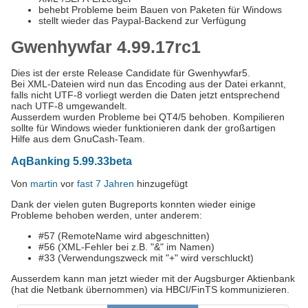
behebt Probleme beim Bauen von Paketen für Windows
stellt wieder das Paypal-Backend zur Verfügung
Gwenhywfar 4.99.17rc1
Dies ist der erste Release Candidate für Gwenhywfar5.
Bei XML-Dateien wird nun das Encoding aus der Datei erkannt,
falls nicht UTF-8 vorliegt werden die Daten jetzt entsprechend
nach UTF-8 umgewandelt.
Ausserdem wurden Probleme bei QT4/5 behoben. Kompilieren
sollte für Windows wieder funktionieren dank der großartigen
Hilfe aus dem GnuCash-Team.
AqBanking 5.99.33beta
Von
martin
vor
fast 7 Jahren
hinzugefügt
Dank der vielen guten Bugreports konnten wieder einige
Probleme behoben werden, unter anderem:
#57 (RemoteName wird abgeschnitten)
#56 (XML-Fehler bei z.B. "&" im Namen)
#33 (Verwendungszweck mit "+" wird verschluckt)
Ausserdem kann man jetzt wieder mit der Augsburger Aktienbank
(hat die Netbank übernommen) via HBCI/FinTS kommunizieren.