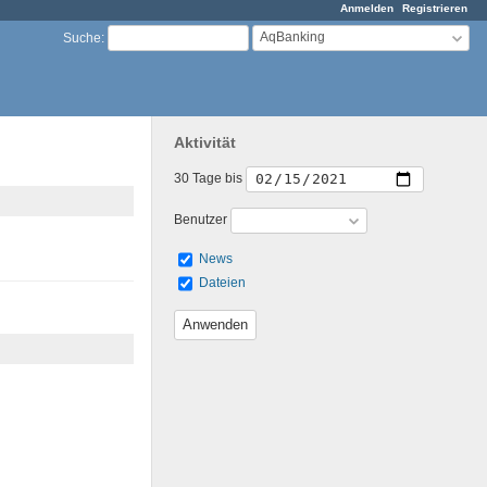
Anmelden
Registrieren
AqBanking
Suche
:
Aktivität
30 Tage bis
Benutzer
News
Dateien