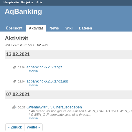
Hauptseite
Projekte
Hilfe
AqBanking
Übersicht
Aktivität
News
Wiki
Dateien
Aktivität
von 17.01.2021 bis 15.02.2021
13.02.2021
aqbanking-6.2.6.tar.gz
02:04
martin
aqbanking-6.2.6.tar.gz.asc
02:04
martin
07.02.2021
Gwenhywfar 5.5.0 herausgegeben
00:37
* Ab dieser Version gibt es die Klassen GWEN_THREAD und GWE
* GWEN_GUI verwendet jetzt eine thread...
martin
« Zurück
Weiter »