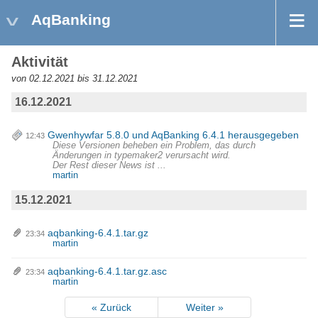
AqBanking
Aktivität
von 02.12.2021 bis 31.12.2021
16.12.2021
Gwenhywfar 5.8.0 und AqBanking 6.4.1 herausgegeben
12:43
Diese Versionen beheben ein Problem, das durch
Änderungen in typemaker2 verursacht wird.
Der Rest dieser News ist ...
martin
15.12.2021
aqbanking-6.4.1.tar.gz
23:34
martin
aqbanking-6.4.1.tar.gz.asc
23:34
martin
« Zurück
Weiter »