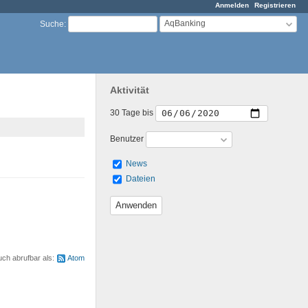
Anmelden
Registrieren
AqBanking
Suche
:
Aktivität
30 Tage bis
Benutzer
News
Dateien
uch abrufbar als:
Atom