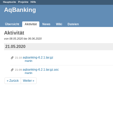
Hauptseite
Projekte
Hilfe
AqBanking
Übersicht
Aktivität
News
Wiki
Dateien
Aktivität
von 08.05.2020 bis 06.06.2020
21.05.2020
aqbanking-6.2.1.tar.gz
21:10
martin
aqbanking-6.2.1.tar.gz.asc
21:09
martin
« Zurück
Weiter »