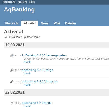
Hauptseite
Projekte
Hilfe
AqBanking
Übersicht
Aktivität
News
Wiki
Dateien
Aktivität
von 11.02.2021 bis 12.03.2021
10.03.2021
AqBanking 6.2.10 herausgegeben
21:31
Diese Version behebt einen Fehler, der dazu führen konnte, dass Probl
martin
aqbanking-6.2.10.tar.gz
21:18
martin
aqbanking-6.2.10.tar.gz.asc
21:18
martin
22.02.2021
aqbanking-6.2.9.tar.gz
22:25
martin