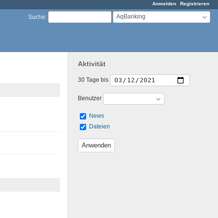
Anmelden
Registrieren
AqBanking
Suche
:
Aktivität
30 Tage bis
Benutzer
News
Dateien